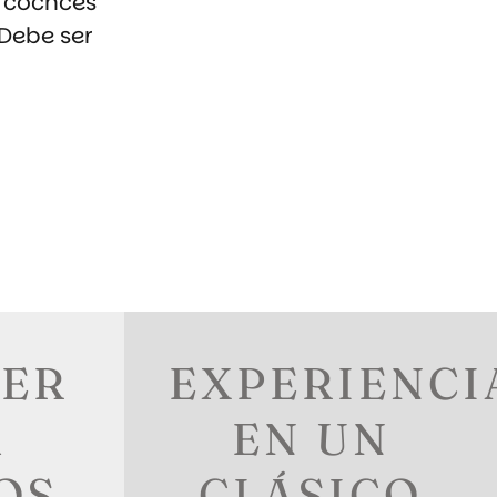
s cochces
“Debe ser
LER
EXPERIENCI
A
EN UN
OS
CLÁSICO