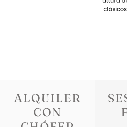
altura d
clásicos
ALQUILER
SE
CON
CHÓFER