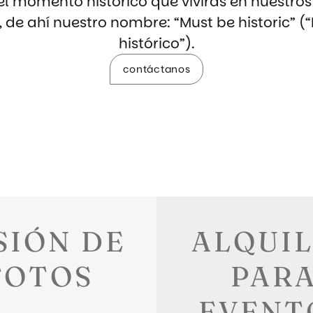
el momento histórico que vivirás en nuestro
, de ahí nuestro nombre: “Must be historic” (
histórico”).
contáctanos
SIÓN DE
ALQUI
FOTOS
PAR
EVENT