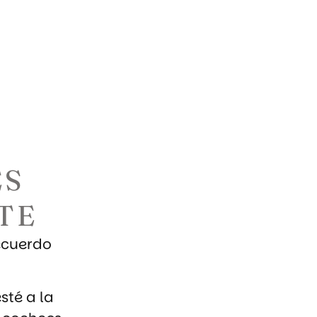
ES
TE
recuerdo
sté a la